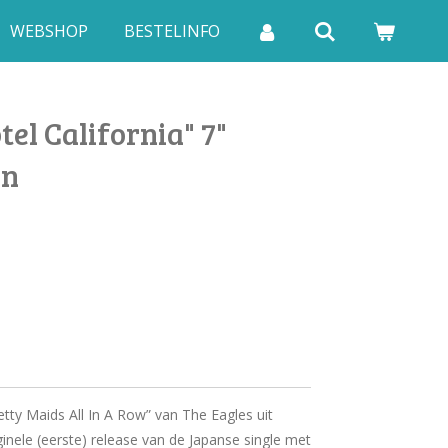
WEBSHOP
BESTELINFO
tel California" 7"
an
retty Maids All In A Row” van The Eagles uit
ginele (eerste) release van de Japanse single met