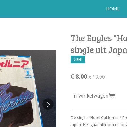
HOME
The Eagles "Ho
single uit Jap
Sale!
€ 8,00
€ 13,00
In winkelwagen
De single “Hotel California / P
Japan. Het gaat hier om de ori