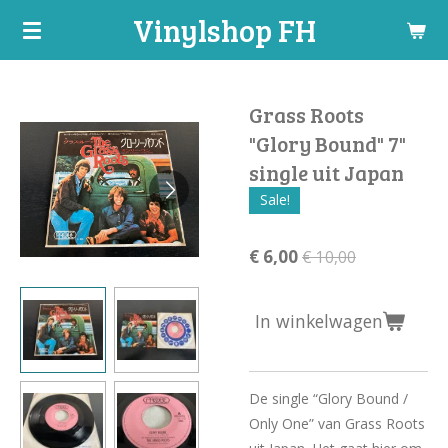
Vinylshop FH
Ga
direct
naar
de
Grass Roots
hoofdinhoud
"Glory Bound" 7"
single uit Japan
Sale!
€ 6,00
€ 10,00
In winkelwagen
De single “Glory Bound /
Only One” van Grass Roots