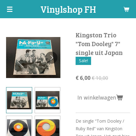
Vinylshop FH
Ga
direct
naar
de
Kingston Trio
hoofdinhoud
"Tom Dooley" 7"
single uit Japan
Sale!
€ 6,00
€ 10,00
In winkelwagen
De single “Tom Dooley /
Ruby Red” van Kingston