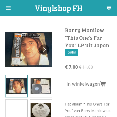
Vinylshop FH
Ga
direct
naar
de
Barry Manilow
hoofdinhoud
"This One's For
You" LP uit Japan
Sale!
€ 7,00
€ 11,00
In winkelwagen
Het album “This One's For
You” van Barry Manilow uit