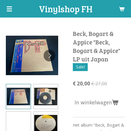
Vinylshop FH
Ga
direct
naar
de
Beck, Bogart &
hoofdinhoud
Appice "Beck,
Bogart & Appice"
LP uit Japan
Sale!
€ 20,00
€ 27,00
In winkelwagen
Het album “Beck, Bogart &