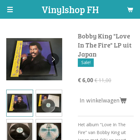
Vinylshop FH
Ga
direct
naar
de
Bobby King "Love
hoofdinhoud
In The Fire" LP uit
Japan
Sale!
€ 6,00
€ 11,00
In winkelwagen
Het album “Love In The
Fire” van Bobby King uit