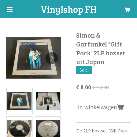
Vinylshop FH
Ga
direct
naar
de
Simon &
hoofdinhoud
Garfunkel "Gift
Pack" 2LP boxset
uit Japan
Sale!
€ 8,00
€ 12,00
In winkelwagen
De 2LP box-set “Gift Pack