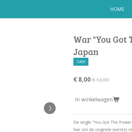
HOME
War "You Got T
Japan
Sale!
€ 8,00
€ 12,00
In winkelwagen
De single “You Got The Power 
hier om de originele (eerste) r