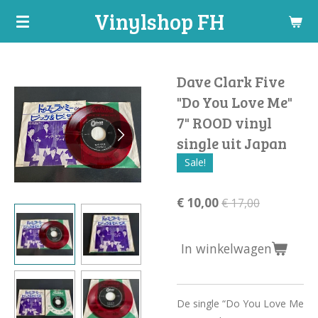
Vinylshop FH
Ga
direct
naar
de
Dave Clark Five
hoofdinhoud
"Do You Love Me"
7" ROOD vinyl
single uit Japan
Sale!
€ 10,00
€ 17,00
In winkelwagen
De single “Do You Love Me