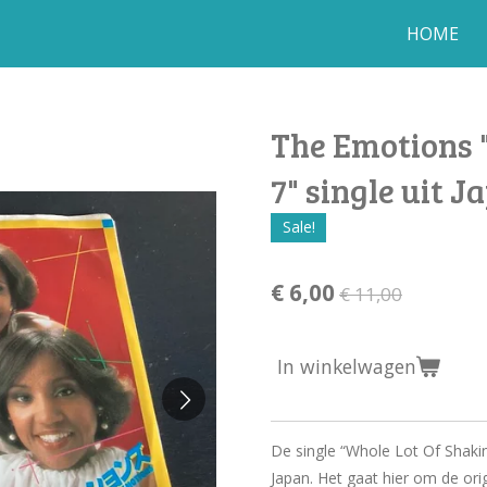
HOME
The Emotions "
7" single uit J
Sale!
€ 6,00
€ 11,00
In winkelwagen
De single “Whole Lot Of Shakin
Japan. Het gaat hier om de ori