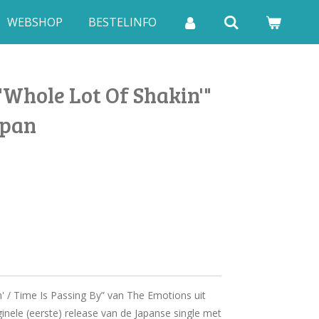
WEBSHOP
BESTELINFO
Whole Lot Of Shakin'"
apan
' / Time Is Passing By” van The Emotions uit
ginele (eerste) release van de Japanse single met