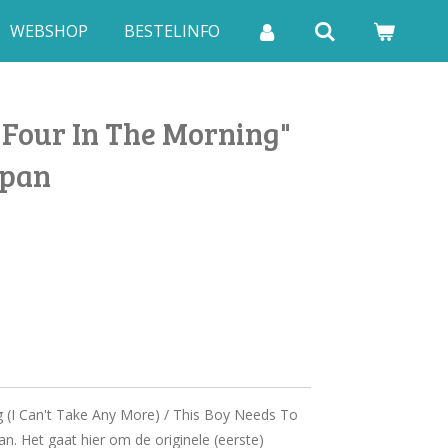
WEBSHOP
BESTELINFO
"Four In The Morning"
apan
g (I Can't Take Any More) / This Boy Needs To
an. Het gaat hier om de originele (eerste)