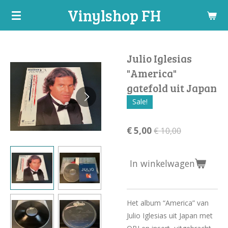
Vinylshop FH
Ga
direct
naar
de
Julio Iglesias
hoofdinhoud
"America"
gatefold uit Japan
Sale!
€ 5,00
€ 10,00
In winkelwagen
Het album “America” van
Julio Iglesias uit Japan met