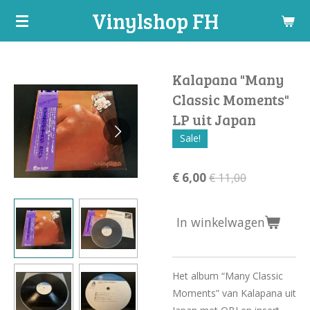
Vinylshop FH
Ga
direct
naar
de
Kalapana "Many
hoofdinhoud
Classic Moments"
LP uit Japan
Sale!
€ 6,00
€ 11,00
In winkelwagen
Het album “Many Classic
Moments” van Kalapana uit