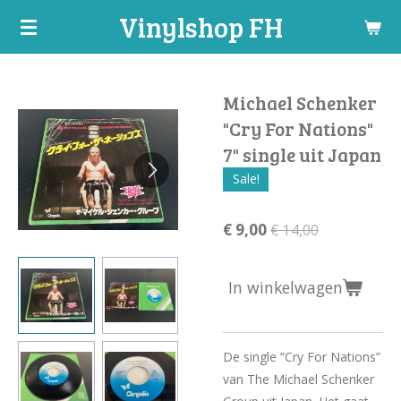
Vinylshop FH
Ga
direct
naar
de
Michael Schenker
hoofdinhoud
"Cry For Nations"
7" single uit Japan
Sale!
€ 9,00
€ 14,00
In winkelwagen
De single “Cry For Nations”
van The Michael Schenker