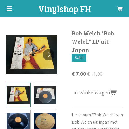
Vinylshop FH
Ga
direct
naar
de
Bob Welch "Bob
hoofdinhoud
Welch" LP uit
Japan
Sale!
€ 7,00
€ 11,00
In winkelwagen
Het album “Bob Welch” van
Bob Welch uit Japan met