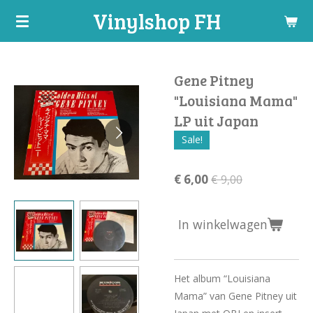
Vinylshop FH
Ga
direct
naar
de
Gene Pitney
hoofdinhoud
"Louisiana Mama"
LP uit Japan
Sale!
€ 6,00
€ 9,00
In winkelwagen
Het album “Louisiana
Mama” van Gene Pitney uit