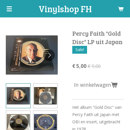
Vinylshop FH
Ga
direct
naar
de
Percy Faith "Gold
hoofdinhoud
Disc" LP uit Japan
Sale!
€ 5,00
€ 9,00
In winkelwagen
Het album “Gold Disc” van
Percy Faith uit Japan met
OBI en insert, uitgebracht
in 1978.