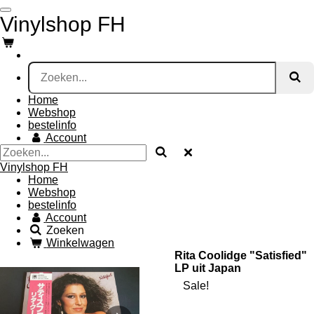
Ga
Vinylshop FH
direct
naar
de
hoofdinhoud
Home
Webshop
bestelinfo
Account
Vinylshop FH
Home
Webshop
bestelinfo
Account
Zoeken
Winkelwagen
Rita Coolidge "Satisfied"
LP uit Japan
Sale!