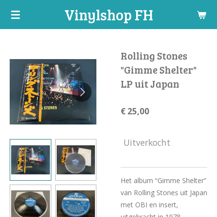
Vinylshop FH
Ga
direct
naar
de
Rolling Stones
hoofdinhoud
"Gimme Shelter"
LP uit Japan
€ 25,00
Uitverkocht
Het album “Gimme Shelter”
van Rolling Stones uit Japan
met OBI en insert,
uitgebracht in 1978.