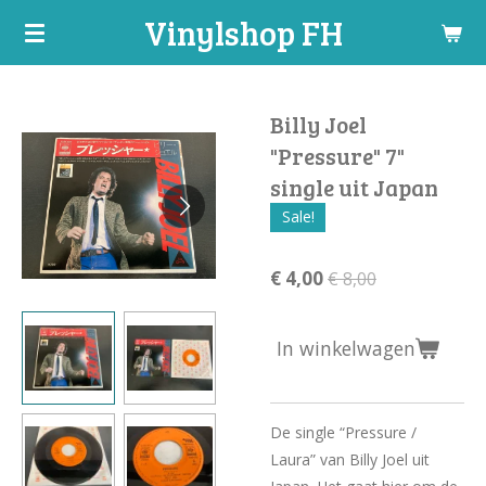
Vinylshop FH
Ga
direct
naar
de
Billy Joel
hoofdinhoud
"Pressure" 7"
single uit Japan
Sale!
€ 4,00
€ 8,00
In winkelwagen
De single “Pressure /
Laura” van Billy Joel uit