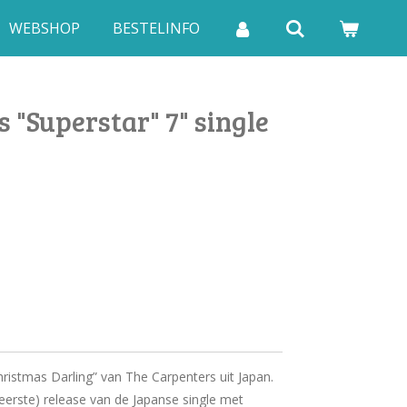
WEBSHOP
BESTELINFO
 "Superstar" 7" single
hristmas Darling” van The Carpenters uit Japan.
(eerste) release van de Japanse single met