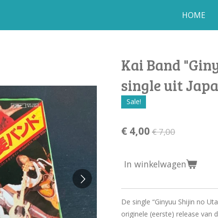
HOME
Kai Band "Giny
single uit Jap
Sale!
€ 4,00
€ 7,00
In winkelwagen
De single “Ginyuu Shijin no Ut
originele (eerste) release van 