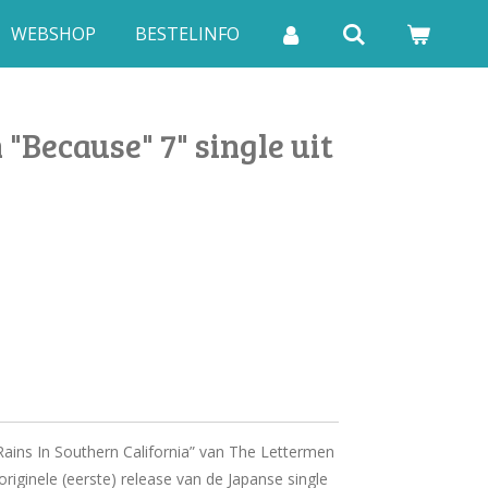
WEBSHOP
BESTELINFO
"Because" 7" single uit
Rains In Southern California” van The Lettermen
originele (eerste) release van de Japanse single