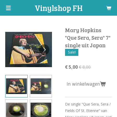
Vinylshop FH
Ga
direct
naar
de
Mary Hopkins
hoofdinhoud
"Que Sera, Sera" 7"
single uit Japan
Sale!
€ 5,00
€ 8,00
In winkelwagen
De single “Que Sera, Sera /
Fields Of St. Etienne” van