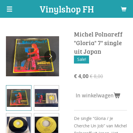
Vinylshop FH
Ga
direct
naar
de
Michel Polnareff
hoofdinhoud
"Gloria" 7" single
uit Japan
Sale!
€ 4,00
€ 8,00
In winkelwagen
De single “Gloria / Je
Cherche Un Job” van Michel