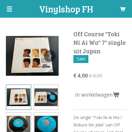
Vinylshop FH
Ga
direct
naar
de
Off Course "Toki
hoofdinhoud
Ni Ai Wa" 7" single
uit Japan
Sale!
€ 4,00
€ 8,00
In winkelwagen
De single “Toki Ni Ai Wa /
Bokura No Jidai” van Off