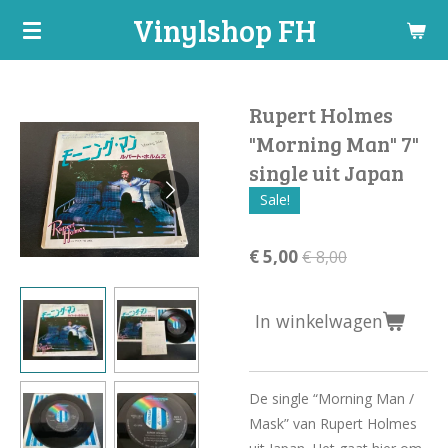
Vinylshop FH
Ga
direct
naar
de
Rupert Holmes
hoofdinhoud
"Morning Man" 7"
single uit Japan
Sale!
€ 5,00
€ 8,00
In winkelwagen
De single “Morning Man /
Mask” van Rupert Holmes