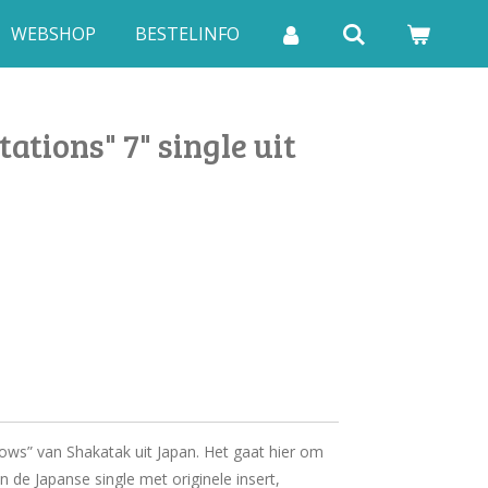
WEBSHOP
BESTELINFO
ations" 7" single uit
adows” van Shakatak uit Japan. Het gaat hier om
an de Japanse single met originele insert,