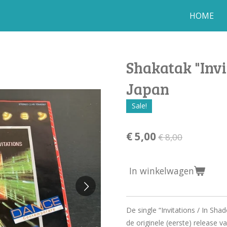
HOME
Shakatak "Invit
Japan
Sale!
€ 5,00
€ 8,00
In winkelwagen
De single “Invitations / In Sh
de originele (eerste) release v