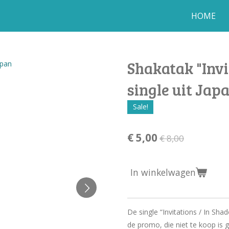
HOME
Shakatak "Inv
single uit Jap
Sale!
€ 5,00
€ 8,00
In winkelwagen
De single “Invitations / In Sh
de promo, die niet te koop is g