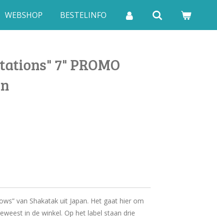
WEBSHOP
BESTELINFO
itations" 7" PROMO
an
adows” van Shakatak uit Japan. Het gaat hier om
eweest in de winkel. Op het label staan drie