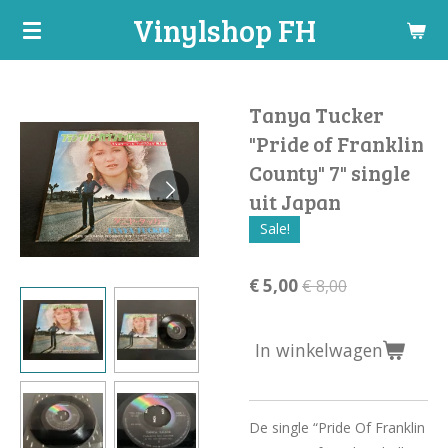
Vinylshop FH
Ga
direct
naar
de
Tanya Tucker
hoofdinhoud
"Pride of Franklin
County" 7" single
uit Japan
Sale!
€ 5,00
€ 8,00
In winkelwagen
De single “Pride Of Franklin