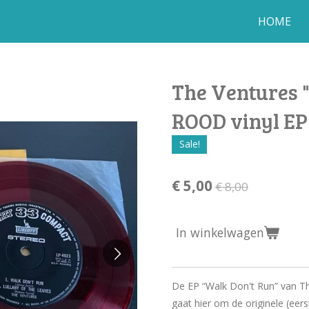
HOME
The Ventures "
ROOD vinyl EP
Sale!
€ 5,00
€ 8,00
In winkelwagen
De EP “Walk Don't Run” van The
gaat hier om de originele (eer