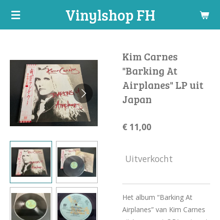
Vinylshop FH
Ga
direct
naar
de
Kim Carnes
hoofdinhoud
"Barking At
Airplanes" LP uit
Japan
€ 11,00
Uitverkocht
Het album “Barking At
Airplanes” van Kim Carnes