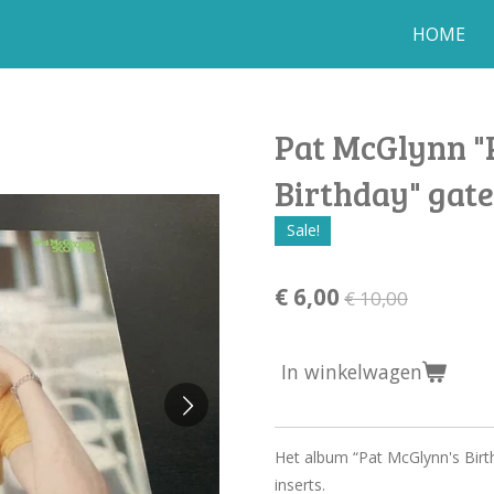
HOME
Pat McGlynn "
Birthday" gate
Sale!
€ 6,00
€ 10,00
In winkelwagen
Het album “Pat McGlynn's Birt
inserts.