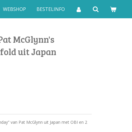
WEBSHOP
BESTELINFO
Pat McGlynn's
fold uit Japan
hday” van Pat McGlynn uit Japan met OBI en 2