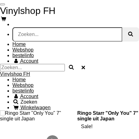
Ga
Vinylshop FH
direct
naar
de
hoofdinhoud
Home
Webshop
bestelinfo
Account
Vinylshop FH
Home
Webshop
bestelinfo
Account
Zoeken
Winkelwagen
Ringo Starr "Only You" 7"
single uit Japan
Sale!