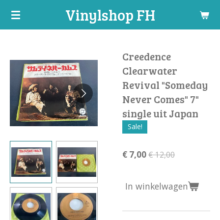
Vinylshop FH
Ga
direct
naar
de
Creedence
hoofdinhoud
Clearwater
Revival "Someday
Never Comes" 7"
single uit Japan
Sale!
€ 7,00
€ 12,00
In winkelwagen