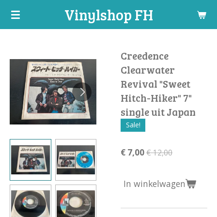
Vinylshop FH
Ga
direct
naar
de
Creedence
hoofdinhoud
Clearwater
Revival "Sweet
Hitch-Hiker" 7"
single uit Japan
Sale!
€ 7,00
€ 12,00
In winkelwagen