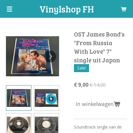
Vinylshop FH
Ga
direct
naar
de
OST James Bond's
hoofdinhoud
"From Russia
With Love" 7"
single uit Japan
Sale!
€ 9,00
€ 14,00
In winkelwagen
Soundtrack single van de