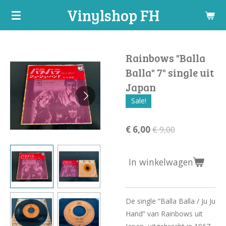
Vinylshop FH
Ga
direct
naar
de
Rainbows "Balla
hoofdinhoud
Balla" 7" single uit
Japan
Sale!
€ 6,00
€ 9,00
In winkelwagen
De single “Balla Balla / Ju Ju
Hand” van Rainbows uit