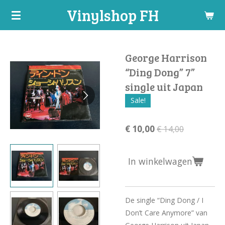
Vinylshop FH
Ga
direct
naar
de
George Harrison
hoofdinhoud
“Ding Dong” 7”
single uit Japan
Sale!
€ 10,00
€ 14,00
In winkelwagen
De single “Ding Dong / I
Don’t Care Anymore” van