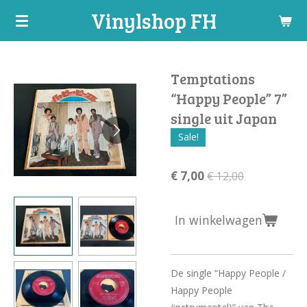
Vinylshop FH
Ga
direct
naar
de
Temptations
hoofdinhoud
“Happy People” 7”
single uit Japan
Sale!
€ 7,00
€ 12,00
In winkelwagen
De single “Happy People /
Happy People