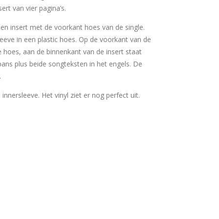
ert van vier pagina’s.
 een insert met de voorkant hoes van de single.
sleeve in een plastic hoes. Op de voorkant van de
e hoes, aan de binnenkant van de insert staat
japans plus beide songteksten in het engels. De
.
e innersleeve. Het vinyl ziet er nog perfect uit.