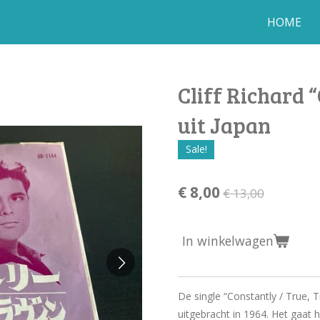
HOME
Cliff Richard 
uit Japan
Sale!
€ 8,00
€ 13,00
In winkelwagen
De single “Constantly / True, Tr
uitgebracht in 1964. Het gaat h