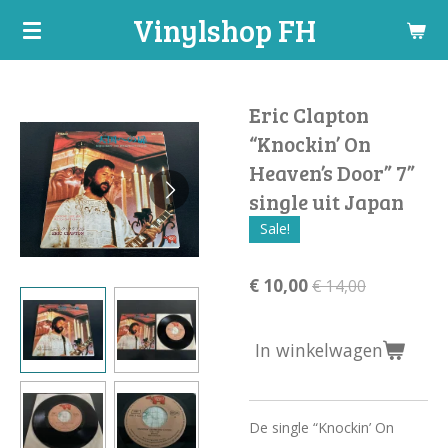
Vinylshop FH
Ga
direct
naar
de
Eric Clapton
hoofdinhoud
“Knockin’ On
Heaven’s Door” 7”
single uit Japan
Sale!
€ 10,00
€ 14,00
In winkelwagen
De single “Knockin’ On