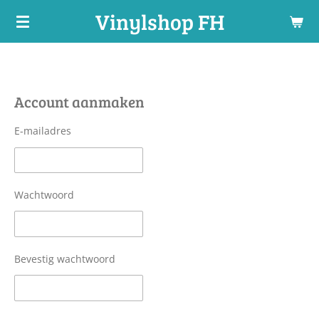
Vinylshop FH
Ga
direct
naar
de
hoofdinhoud
Account aanmaken
E-mailadres
Wachtwoord
Bevestig wachtwoord